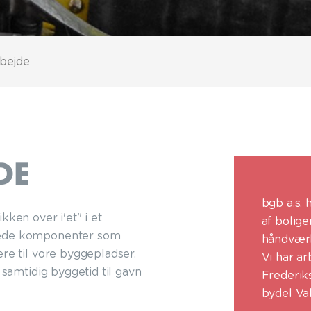
bejde
DE
bgb a.s. 
kken over i'et" i et
af bolig
alede komponenter som
håndværk 
re til vore byggepladser.
Vi har ar
 samtidig byggetid til gavn
Frederik
bydel Va