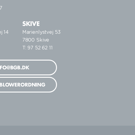
7
SKIVE
j 14
Marienlystvej 53
7800 Skive
T: 97 52 62 11
NFO@BGB.DK
EBLOWERORDNING