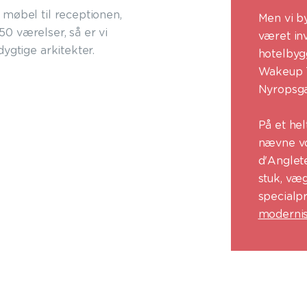
 møbel til receptionen,
Men vi by
250 værelser, så er vi
været in
dygtige arkitekter.
hotelbyg
Wakeup T
Nyropsga
På et hel
nævne vo
d'Anglet
stuk, væg
specialp
modernis