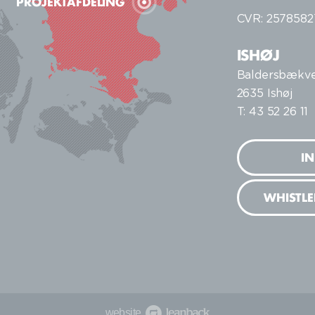
PROJEKTAFDELING
CVR: 2578582
ISHØJ
Baldersbækve
2635 Ishøj
T: 43 52 26 11
I
WHISTL
website
Leanback