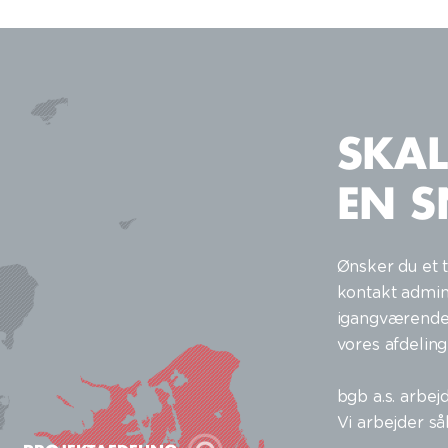
SKAL
EN 
Ønsker du et t
kontakt admini
igangværende 
vores afdeling 
bgb a.s. arbej
Vi arbejder så