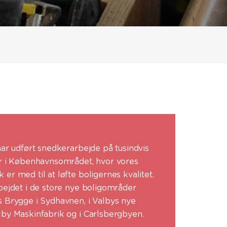
har udført snedkerarbejde på tusindvis
er i Københavnsområdet, hvor vores
er med til at løfte boligernes kvalitet.
bejdet i de store nye boligområder
s Brygge i Sydhavnen, i Valbys nye
lby Maskinfabrik og i Carlsbergbyen.