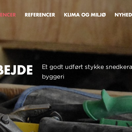
ENCER
REFERENCER
KLIMA OG MILJØ
NYHED
BEJDE
Et godt udført stykke snedkera
byggeri